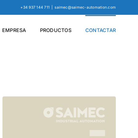
+34 937 144 711
|
saimec@saimec-automation.com
EMPRESA
PRODUCTOS
CONTACTAR